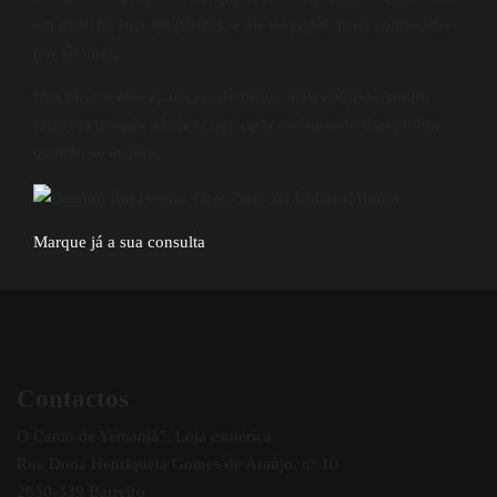
em madeira fina, de plantas, e até de papel, mais conhecidas
por lâminas.
Nos nossos dias aparecem de forma mais colorida, muito
criativas usando a beleza que cada ser humano lhes atribui
quando se inspira.
Marque já a sua consulta
Contactos
O Canto de Yemanjá”, Loja esotérica
Rua Dona Henriqueta Gomes de Araújo, nº 10
2830-339 Barreiro