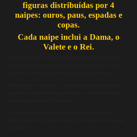
figuras distribuídas por 4
naipes: ouros, paus, espadas e
copas.
Cada naipe inclui a Dama, o
Valete e o Rei.
Através de todos os séculos, todas as “gentes” recorriam a
algo para saber o que os esperava no dia seguinte e como
resolver os problemas que em cada dia os perturbasse.
Nem sempre se consegue o controlo dos nossos sentidos e
por vezes, quando se atinge o desespero recorre-se sempre, a
quem julgamos saber mais que nós.
E desta maneira tão simples entra-se imediatamente no
mundo esotérico, no mundo místico, no mundo das ciências
ocultas.