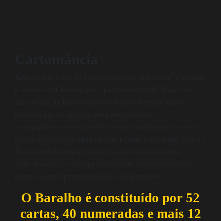
Cartomância
Julga-se que o uso de deitar cartas para “adivinhar” o destino
é oriundo da China no princípio do século XII. Mais tarde
sabe-se que na Índia se usava o mesmo método. Diz-se
também, que os ciganos como povo nómada,
acompanharam-se sempre das cartas e introduziram os seus
hábitos pelos locais onde viviam. E, todo o Ocidente, África e
Ásia menor ficaram a conhecer a arte da cartomancia.
Naturalmente que cada povo evoca na sua leitura os seus
deuses, a sua espiritualidade, as suas divindades.
O Baralho é constituído por 52
cartas, 40 numeradas e mais 12