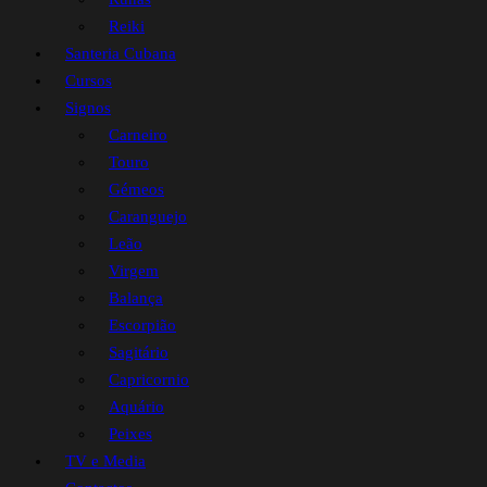
Reiki
Santeria Cubana
Cursos
Signos
Carneiro
Touro
Gémeos
Caranguejo
Leão
Virgem
Balança
Escorpião
Sagitário
Capricornio
Aquário
Peixes
TV e Media