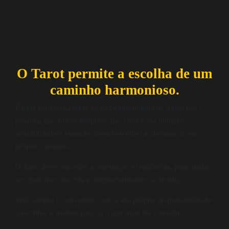
O Tarot permite a escolha de um
caminho harmonioso.
É uma mais-valia levar-se ao conhecimento de quem nos
procura, que são os próprios que, com a sua intuição,
sensibilidade e vontade devem escolher a abertura do seu
próprio caminho.
O Tarot deve conceder a orientação e tendências, para ajudar
nos percursos de vida e empreendimentos a decidir.
Será sempre o consulente com a sua própria responsabilidade
a escolher o melhor para si, o que mais lhe convém.