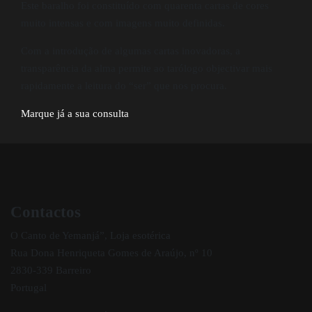
Este baralho foi constituído com quarenta cartas de cores
muito intensas e com imagens muito definidas.
Com a introdução de algumas cartas inovadoras, a
transparência da alma permite ao tarólogo objectivar mais
rapidamente a leitura do “ser” que nos procura.
Marque já a sua consulta
Contactos
O Canto de Yemanjá”, Loja esotérica
Rua Dona Henriqueta Gomes de Araújo, nº 10
2830-339 Barreiro
Portugal