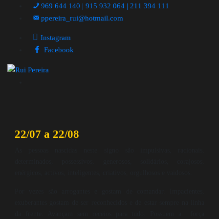
969 644 140 | 915 932 064 | 211 394 111
ppereira_rui@hotmail.com
Instagram
Facebook
22/07 a 22/08
As pessoas nascidas neste signo são impulsivas, racionais,
determinados, possessivos, generosos, solidários, corajosos,
enérgicos, activos, inteligentes, criativos, orgulhosos e vaidosos.
Por vezes são arrogantes e gostam de comandar. Impacientes,
exuberantes gostam de ser reconhecidos e de estar sempre na linha
da frente. Avançam sem receios para tudo. Possuem a força