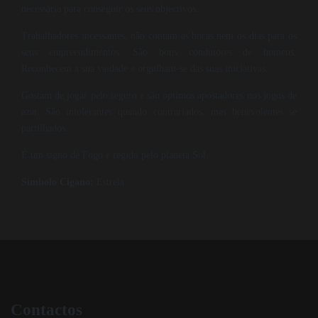
necessária para conseguir os seus objectivos.
Trabalhadores incessantes, não contam as horas nem os dias para os
seus empreendimentos. São bons condutores de homens.
Reconhecem a sua vaidade e orgulham-se das suas iniciativas.
Gostam de jogar pelo seguro e são óptimos apostadores nos jogos de
azar. São intolerantes quando contrariados, mas benevolentes se
partilhados.
É um signo de Fogo e regido pelo planeta Sol.
Símbolo Cigano:
Estrela
Contactos