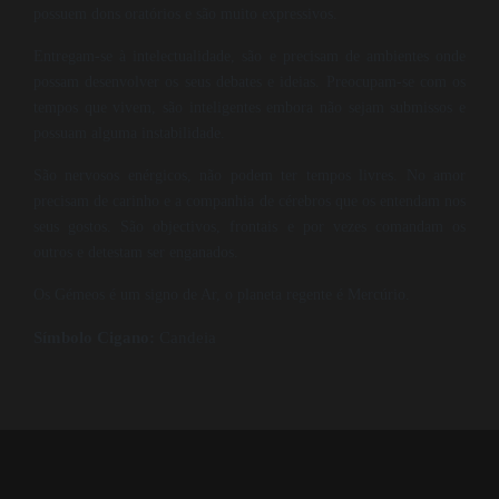
possuem dons oratórios e são muito expressivos.
Entregam-se à intelectualidade, são e precisam de ambientes onde
possam desenvolver os seus debates e ideias. Preocupam-se com os
tempos que vivem, são inteligentes embora não sejam submissos e
possuam alguma instabilidade.
São nervosos enérgicos, não podem ter tempos livres. No amor
precisam de carinho e a companhia de cérebros que os entendam nos
seus gostos. São objectivos, frontais e por vezes comandam os
outros e detestam ser enganados.
Os Gémeos é um signo de Ar, o planeta regente é Mercúrio.
Símbolo Cigano:
Candeia