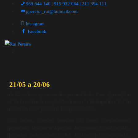
969 644 140 | 915 932 064 | 211 394 111
ppereira_rui@hotmail.com
Instagram
Facebook
21/05 a 20/06
Os Gemenianos apresentam duas personalidades. É um signo sujeito
à luta da razão e do coração. Possui uma dualidade que lhe dificulta
decidir em consequência das duas personalidades.
São activos, volúveis, precisam do tempo completamente
preenchido. Dedicam-se à procura das respostas às suas dúvidas,
pretendem conhecer tudo melhor, dividem-se pela comunicação,