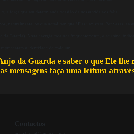
de de conexão com algo acima das nossas condições pessoais.
io, a força que em determinada ocasião da nossa vida nos falta.
 naturalmente, os que acreditam que “Eles” existem. Por vezes, se es
o da Guarda). A sua energia toca-nos frequentemente, o seu sinal indica
s representam a identidade de cada um.
Anjo da Guarda e saber o que Ele lhe 
uas mensagens faça uma leitura atravé
Contactos
ppereira_rui@hotmail.com