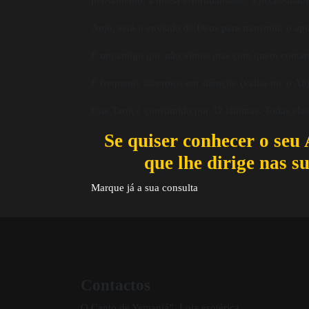
pensamento, a nossa espiritualidade, a necessida
Anjo, será o enviado de Deus para transmitir o apo
É um amigo que não vimos mas com quem contamos,
É frequente dizermos em silêncio: (valha-me o Anj
Este Tarot é constituído por 32 lâminas. Todas ela
Se quiser conhecer o seu 
que lhe dirige nas s
Marque já a sua consulta
Contactos
O Canto de Yemanjá”, Loja esotérica