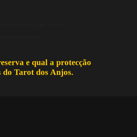
tivermos atentos, “Eles” avisam.
-nos a sua presença.
reserva e qual a protecção
s do Tarot dos Anjos.