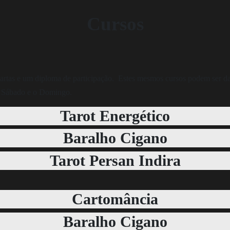
Cursos
artas e um diploma de participação. Estes mesmos cursos podem ser d
 o Sábado e o Domingo.
Tarot Energético
Baralho Cigano
Tarot Persan Indira
Cartomância
Baralho Cigano