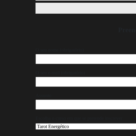
Preen
O seu nome (obrigatório)
O seu e-mail (obrigatório)
Assunto
Escolha o curso em que se pretende inscrever