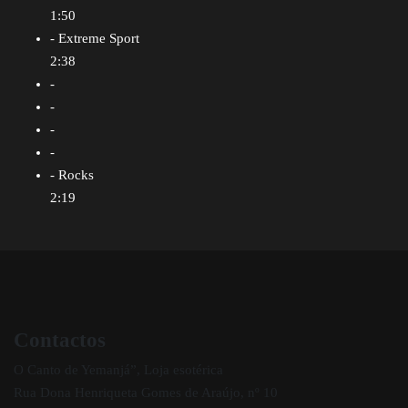
1:50
- Extreme Sport
2:38
-
-
-
-
- Rocks
2:19
Contactos
O Canto de Yemanjá”, Loja esotérica
Rua Dona Henriqueta Gomes de Araújo, nº 10