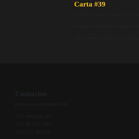
Carta #39
Os balões trazem a expansão a evoluç
Alegria e a felicidade fazem parte do
“Ela” promete a vitória e a conquista
Contactos
ppereira_rui@hotmail.com
+351 969 644 140
+351 915 932 064
+351 211 394 111