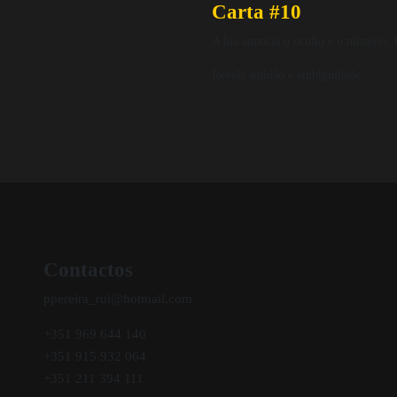
Carta #10
A lua anuncia o oculto e o mistério.
Revela solidão e ambiguidade.
Contactos
ppereira_rui@hotmail.com
+351 969 644 140
+351 915 932 064
+351 211 394 111