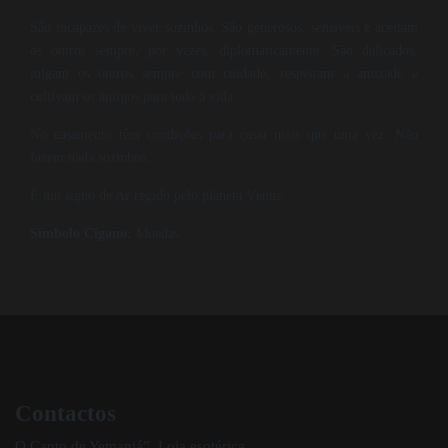
São incapazes de viver sozinhos. São generosos, sensíveis e aceitam
os outros sempre, por vezes, diplomaticamente. São delicados,
julgam os outros sempre com cuidado, respeitam a amizade e
cultivam os amigos para toda a vida.
No casamento têm condições para casar mais que uma vez. Não
fazem nada sozinhos.
É um signo de Ar regido pelo planeta Vénus.
Símbolo Cigano:
Moedas
Contactos
O Canto de Yemanjá”, Loja esotérica