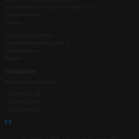
Rua Dona Henriqueta Gomes de Araújo, nº 10
2830-339 Barreiro
Portugal
Tarot Ajuda” Consultório
Avenida Manuel da Maia, n 56 B
1000-200 Lisboa
Portugal
Contactos
ppereira_rui@hotmail.com
+351 969 644 140
+351 915 932 064
+351 211 394 111
Rui Pereira © 2020. Todos os direitos reservados