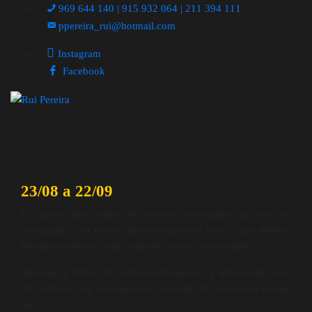
969 644 140 | 915 932 064 | 211 394 111
ppereira_rui@hotmail.com
Instagram
Facebook
23/08 a 22/09
Os nativos deste signo são criativos, interessados nas artes, na
investigação e na procura de esclarecimentos para as suas dúvidas.
Odeiam conflitos e calam facilmente as sua contrariedades.
Apreciam a beleza, são influenciados por ela e ambicionam viver
em harmonia com o seu parceiro. Precisam dos outros para estarem
bem.