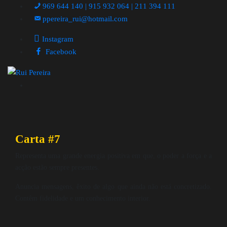
969 644 140 | 915 932 064 | 211 394 111
ppereira_rui@hotmail.com
Instagram
Facebook
Carta #7
Representa uma grande energia positiva em que, o poder a força e a
acção estão sempre presentes.
Anuncia mensagens, êxito de algo que ainda não está concretizado.
Contêm fidelidade e um conhecimento interior.