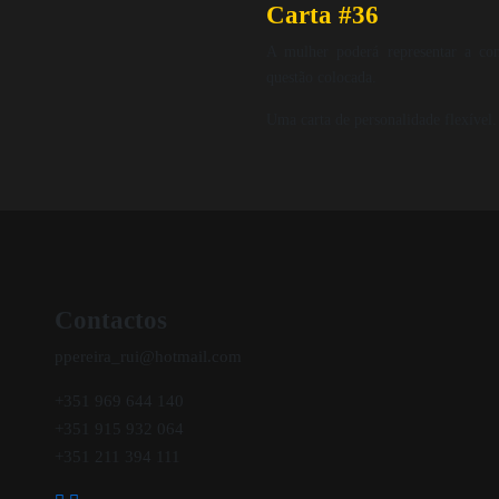
Carta #36
A mulher poderá representar a co
questão colocada.
Uma carta de personalidade flexível.
Contactos
ppereira_rui@hotmail.com
+351 969 644 140
+351 915 932 064
+351 211 394 111