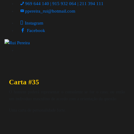
969 644 140 | 915 932 064 | 211 394 111
ppereira_rui@hotmail.com
Instagram
Facebook
Carta #35
O homem poderá representar o consulente se for o caso; ou então
um individuo masculino de acordo com a orientação da questão.
Uma carta de personalidade forte.