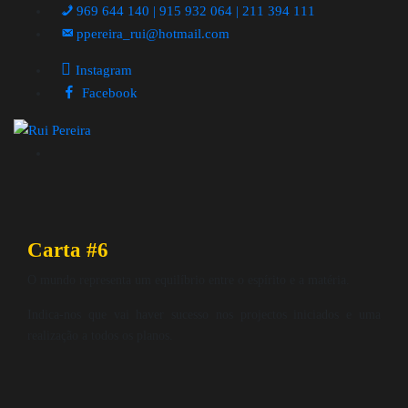
969 644 140 | 915 932 064 | 211 394 111
ppereira_rui@hotmail.com
Instagram
Facebook
Carta #6
O mundo representa um equilíbrio entre o espírito e a matéria.
Indica-nos que vai haver sucesso nos projectos iniciados e uma
realização a todos os planos.