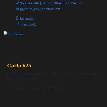
969 644 140 | 915 932 064 | 211 394 111
ppereira_rui@hotmail.com
Instagram
Facebook
Carta #25
O segredo denuncia que existe algo escondido, de acordo com as
cartas que a rodeiam.
Indica que deve fazer segredo da sua vida.