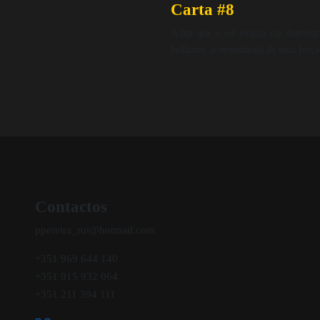
Carta #8
A luz que o sol irradia vai ilumina
brilhante acompanhada de uma força
Contactos
ppereira_rui@hotmail.com
+351 969 644 140
+351 915 932 064
+351 211 394 111