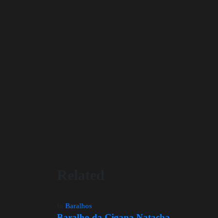
Related
In
Baralhos
Baralho da Cigana Natacha