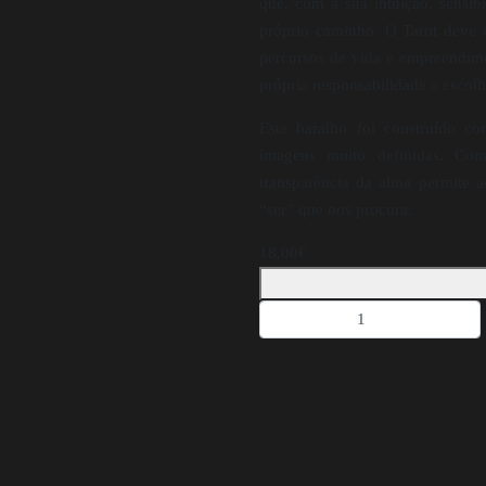
que, com a sua intuição, sensib
próprio caminho. O Tarot deve c
percursos de vida e empreendime
própria responsabilidade a escol
Este baralho foi construído c
imagens muito definidas. Com
transparência da alma permite a
“ser” que nos procura.
18,00
€