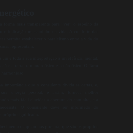
nergético
 a forma mais transparente para “ver” o espelho da
o e indicação no caminho da vida. A cor forte das
tas permite estabelecer o paralelismo entre a vida do
esmas representam.
 um e toda a sua interpretação a nível físico, mental,
ceú e a terra; o mundo físico e o não físico. O Tarot
o harmonioso.
a importância que o consulente divida as cartas, e,
 sua energia pessoal, e assim, fornece melhor
rnando mais fácil elucidar a abertura do caminho, e a
 necessita. O consulente deve ser informado do
 próprio significado.
nhecimento de quem nos procura, que são os próprios