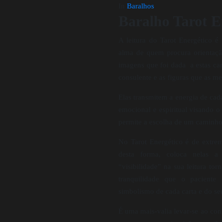
In
Baralhos
Baralho Tarot E
A leitura do Tarot Energético é
alma de quem procura orientaçã
imagens que foi dada a estas car
consulente e as figuras que as m
Elas transmitem a energia de cada
emocional e espiritual visando o 
permite a escolha de um caminh
No Tarot Energético é de extrem
desta forma, coloca nelas a
“visibilidade” na sua leitura to
tranquilidade que o paciente
simbolismo de cada carta e do seu
É uma mais-valia levar-se ao co