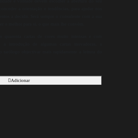
ilidade e vontade devem escolher a abertura do seu
onceder a orientação e tendências, para ajudar nos
ntos a decidir. Será sempre o consulente com a sua
her o melhor para si, o que mais lhe convém.
om quarenta cartas de cores muito intensas e com
 a introdução de algumas cartas inovadoras, a
o tarólogo objectivar mais rapidamente a leitura do
Adicionar