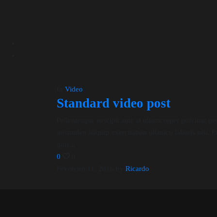
In
Video
Standard video post
Pellentesque suscipit ante at ullamcorper pulvinar ne
nostruden aliquip exercitation ullamco laboris nisi. E
quis...
0
0
Fevereiro 11, 2016
by
Ricardo