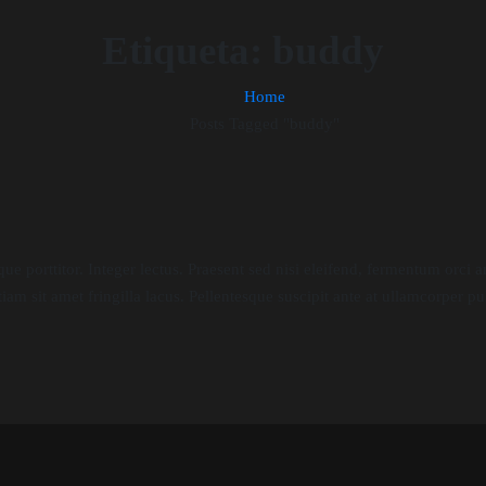
Etiqueta:
buddy
Home
Posts Tagged "buddy"
que porttitor. Integer lectus. Praesent sed nisi eleifend, fermentum orci
tiam sit amet fringilla lacus. Pellentesque suscipit ante at ullamcorper 