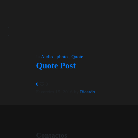
In
Audio
,
photo
,
Quote
Quote Post
0
0
Fevereiro 15, 2016
by
Ricardo
Contactos