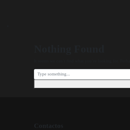
Nothing Found
It seems we can’t find what you’re looking for. Perh
Contactos