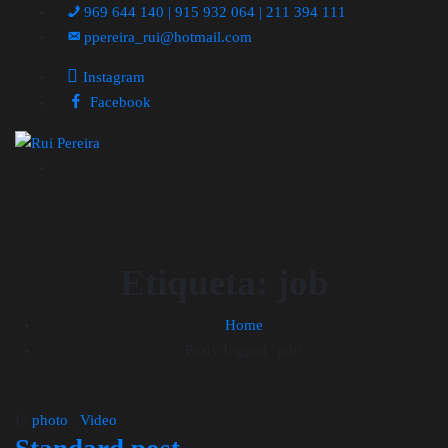
969 644 140 | 915 932 064 | 211 394 111
ppereira_rui@hotmail.com
Instagram
Facebook
Etiqueta:
job
Home
Posts Tagged "job"
In
photo
,
Video