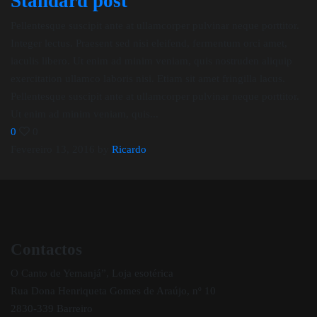
Standard post
Pellentesque suscipit ante at ullamcorper pulvinar neque porttitor.
Integer lectus. Praesent sed nisi eleifend, fermentum orci amet,
iaculis libero. Ut enim ad minim veniam, quis nostruden aliquip
exercitation ullamco laboris nisi. Etiam sit amet fringilla lacus.
Pellentesque suscipit ante at ullamcorper pulvinar neque porttitor.
Ut enim ad minim veniam, quis...
0
0
Fevereiro 13, 2016
by
Ricardo
Contactos
O Canto de Yemanjá”, Loja esotérica
Rua Dona Henriqueta Gomes de Araújo, nº 10
2830-339 Barreiro