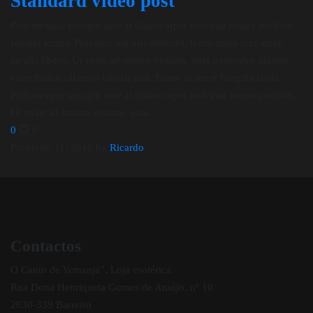
Standard video post
Pellentesque suscipit ante at ullamcorper pulvinar neque porttitor.
Integer lectus. Praesent sed nisi eleifend, fermentum orci amet,
iaculis libero. Ut enim ad minim veniam, quis nostruden aliquip
exercitation ullamco laboris nisi. Etiam sit amet fringilla lacus.
Pellentesque suscipit ante at ullamcorper pulvinar neque porttitor.
Ut enim ad minim veniam, quis...
0
0
Fevereiro 11, 2016
by
Ricardo
Contactos
O Canto de Yemanjá”, Loja esotérica
Rua Dona Henriqueta Gomes de Araújo, nº 10
2830-339 Barreiro