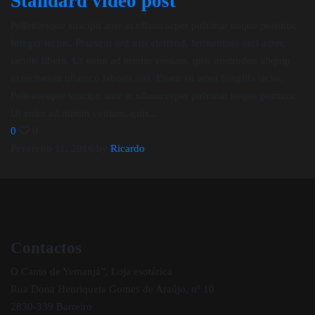
Standard video post
Pellentesque suscipit ante at ullamcorper pulvinar neque porttitor.
Integer lectus. Praesent sed nisi eleifend, fermentum orci amet,
iaculis libero. Ut enim ad minim veniam, quis nostruden aliquip
exercitation ullamco laboris nisi. Etiam sit amet fringilla lacus.
Pellentesque suscipit ante at ullamcorper pulvinar neque porttitor.
Ut enim ad minim veniam, quis...
0
0
Fevereiro 11, 2016
by
Ricardo
Contactos
O Canto de Yemanjá”, Loja esotérica
Rua Dona Henriqueta Gomes de Araújo, nº 10
2830-339 Barreiro