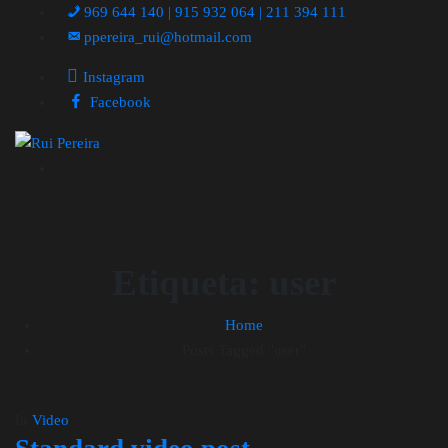
969 644 140 | 915 932 064 | 211 394 111
ppereira_rui@hotmail.com
Instagram
Facebook
Etiqueta:
user
Home
Posts Tagged "user"
In
Video