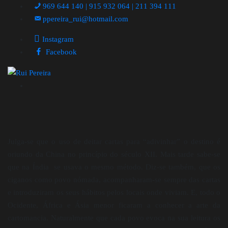
969 644 140 | 915 932 064 | 211 394 111
ppereira_rui@hotmail.com
Instagram
Facebook
Julga-se que o uso de deitar cartas para “adivinhar” o destino é
oriundo da China no princípio do século XII. Mais tarde sabe-se
que na Índia se usava o mesmo método. Diz-se também, que os
ciganos como povo nómada, acompanharam-se sempre das cartas
e introduziram os seus hábitos pelos locais onde viviam. E, todo o
Ocidente, África e Ásia menor ficaram a conhecer a arte da
cartomancia. Naturalmente que cada povo evoca na sua leitura os