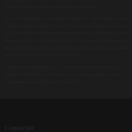
quando se procura aquilo que mais nos preocupa!
As cartas agrupam-se constituindo baralhos. Apresentam-se com
variadas figuras, naipes e cores e de acordo com as épocas em que
eram “construídas” apareciam em madeira fina, de plantas, e até
de papel, mais conhecidas por lâminas. Nos nossos dias aparecem
de forma mais colorida, muito criativas usando a beleza que cada
ser humano lhes atribui quando se inspira.
O Baralho é constituído por 52 cartas, 40 numeradas e mais 12
figuras distribuídas por 4 naipes: ouros, paus, espadas e copas.
Cada naipe inclui a Dama, o Valete e o Rei.
Contactos