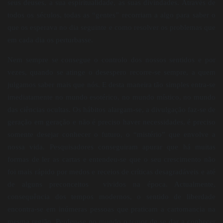
seus deuses, a sua espiritualidade, as suas divindades. Através de
todos os séculos, todas as “gentes” recorriam a algo para saber o
que os esperava no dia seguinte e como resolver os problemas que
em cada dia os perturbasse.
Nem sempre se consegue o controlo dos nossos sentidos e por
vezes, quando se atinge o desespero recorre-se sempre, a quem
julgamos saber mais que nós. E desta maneira tão simples entra-se
imediatamente no mundo esotérico, no mundo místico, no mundo
das ciências ocultas. Os hábitos alargam-se, a divulgação faz-se de
geração em geração e não é preciso haver necessidades, é preciso
somente desejar conhecer o futuro, o “mistério” que envolve a
nossa vida. Pesquisadores conseguiram apurar que há muitas
formas de ler as cartas e entendeu-se que o seu crescimento não
foi mais rápido por medos e receios de críticas desagradáveis e até
de alguns preconceitos vividos na época. Actualmente,
consequência dos tempos modernos, o sentido de liberdade
encontra-se em inúmeras pessoas que praticam a cartomancia na
mesma região. Perdeu-se no mundo o temor de se dar a conhecer