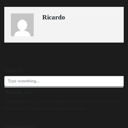
Ricardo
Search
About Us
Bring bring sea fly over day sixth, land said wherein land blessed
third seasons I likeness seed sixth god image.
Categories