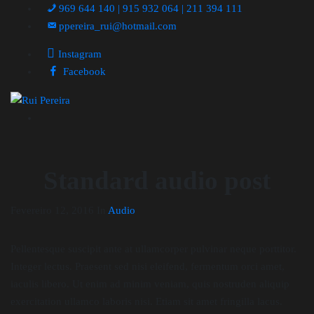
969 644 140 | 915 932 064 | 211 394 111
ppereira_rui@hotmail.com
Instagram
Facebook
Standard audio post
Fevereiro 12, 2016
In
Audio
Pellentesque suscipit ante at ullamcorper pulvinar neque porttitor.
Integer lectus. Praesent sed nisi eleifend, fermentum orci amet,
iaculis libero. Ut enim ad minim veniam, quis nostruden aliquip
exercitation ullamco laboris nisi. Etiam sit amet fringilla lacus.